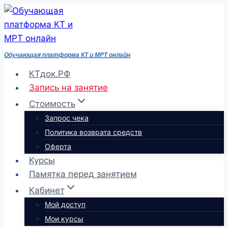
Перейти
к
содержимому
Обучающая платформа КТ и МРТ онлайн
КТдок.РФ
Запись на занятие
Стоимость
Запрос чека
Политика возврата средств
Оферта
Курсы
Памятка перед занятием
Кабинет
Мой доступ
Мои курсы