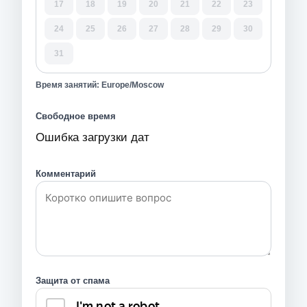
17
18
19
20
21
22
23
24
25
26
27
28
29
30
31
Время занятий: Europe/Moscow
Свободное время
Ошибка загрузки дат
Комментарий
Защита от спама