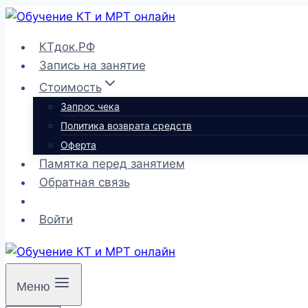
Перейти
к
КТдок.РФ
содержимому
Запись на занятие
Стоимость
Запрос чека
Политика возврата средств
Оферта
Памятка перед занятием
Обратная связь
Войти
Меню