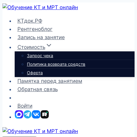
Перейти
к
КТдок.РФ
содержимому
Рентгеноблог
Запись на занятие
Стоимость
Запрос чека
Политика возврата средств
Оферта
Памятка перед занятием
Обратная связь
Войти
MAX
Telegram
ВКонтакте
Rutube