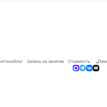
ентгеноблог
Запись на занятие
Стоимость
Пам
MAX
Telegram
ВКонта
Rut