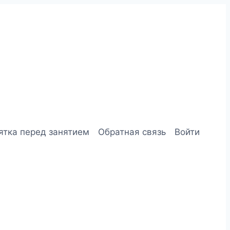
ятка перед занятием
Обратная связь
Войти
кте
ube