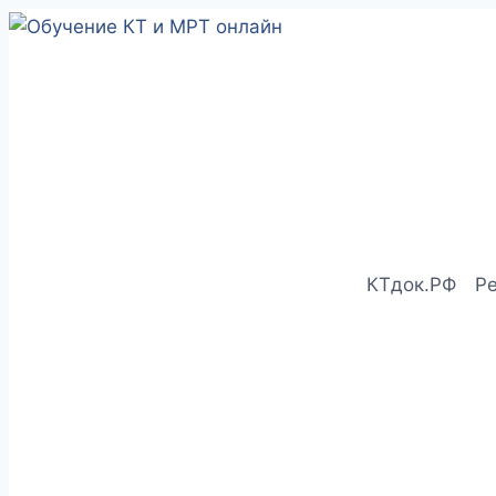
Перейти
к
содержимому
КТдок.РФ
Р